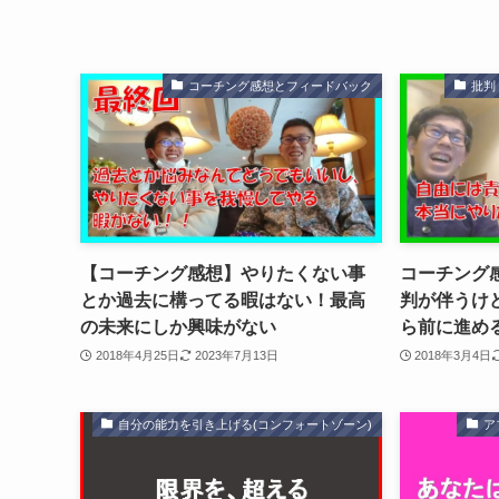
コーチング感想とフィードバック
批判
【コーチング感想】やりたくない事
コーチング感
とか過去に構ってる暇はない！最高
判が伴うけ
の未来にしか興味がない
ら前に進め
2018年4月25日
2023年7月13日
2018年3月4日
自分の能力を引き上げる(コンフォートゾーン)
ア