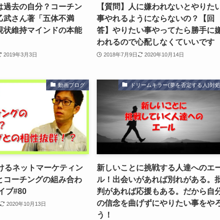
は過去の自分？コーチン
【質問】人に嫌われないとやりた
乙武さん著「五体不満
事やれるようにならないの？【回
現状維持マインドの本能
答】やりたい事やってたら勝手に
われるので心配しなくていいです
2019年3月3日
2018年7月9日
2020年10月14日
動画ブログ
ドリームキラー(夢を否定する人)対
おけるネットマーケティン
新しいことに挑戦する人達へのエ
とコーチングの組み合わ
ル！出会いがあれば別れがある。
イブ#80
判があれば応援もある。だから自
の信念を曲げずにやりたい事をや
2020年10月13日
う！