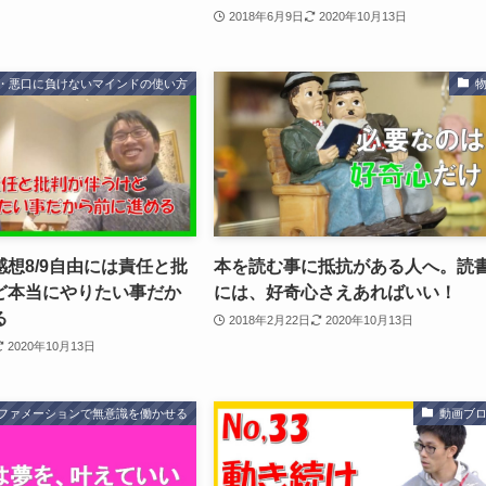
2018年6月9日
2020年10月13日
・悪口に負けないマインドの使い方
想8/9自由には責任と批
本を読む事に抵抗がある人へ。読
ど本当にやりたい事だか
には、好奇心さえあればいい！
る
2018年2月22日
2020年10月13日
2020年10月13日
ファメーションで無意識を働かせる
動画ブ