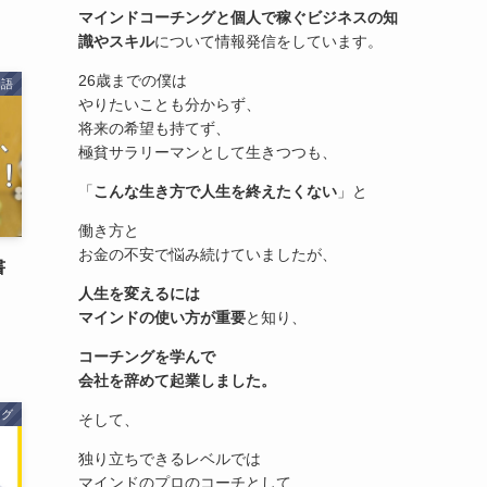
マインドコーチングと個人で稼ぐビジネスの知
識やスキル
について情報発信をしています。
26歳までの僕は
物語
やりたいことも分からず、
将来の希望も持てず、
極貧サラリーマンとして生きつつも、
「
こんな生き方で人生を終えたくない
」と
働き方と
お金の不安で悩み続けていましたが、
書
人生を変えるには
マインドの使い方が重要
と知り、
コーチングを学んで
会社を辞めて起業しました。
ログ
そして、
独り立ちできるレベルでは
マインドのプロのコーチとして