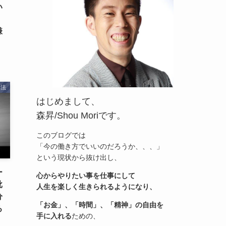
い
嫌
処法
はじめまして、
森昇/Shou Moriです。
このブログでは
「今の働き方でいいのだろうか、、、」
という現状から抜け出し、
ー
心からやりたい事を仕事にして
批
人生を楽しく生きられるようになり、
分
「お金」、「時間」、「精神」の自由を
ろ
手に入れる
ための、