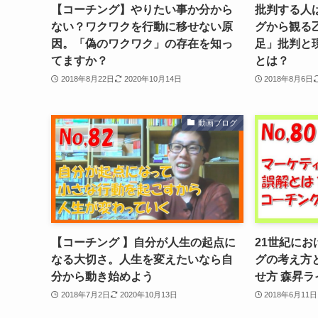
【コーチング】やりたい事か分から
批判する人
ない？ワクワクを行動に移せない原
グから観る
因。「偽のワクワク」の存在を知っ
足」批判と
てますか？
とは？
2018年8月22日
2020年10月14日
2018年8月6日
動画ブログ
【コーチング 】自分が人生の起点に
21世紀に
なる大切さ。人生を変えたいなら自
グの考え方
分から動き始めよう
せ方 森昇ラ
2018年7月2日
2020年10月13日
2018年6月11日