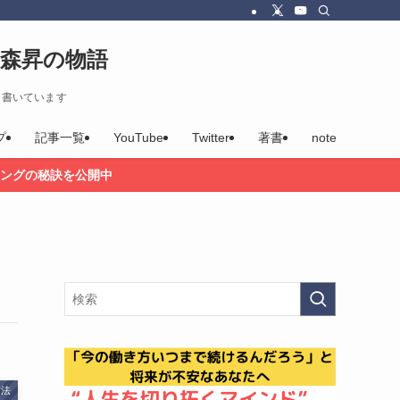
森昇の物語
を書いています
プ
記事一覧
YouTube
Twitter
著書
note
ングの秘訣を公開中
方法