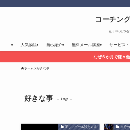
コーチン
元々平凡でダ
人気物語
自己紹介
無料メール講座
サービス・
なぜ６か月で嫌々働
ホーム
好きな事
好きな事
– tag –
正しいゴール設定方法
自分の