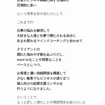
お金やビジネス構築に関する悩みが
圧倒的に多い
という現実を目の当たりにして、
これまでの
仕事の悩みを解消して
大好きな人達と仕事で満たされる自分に
生まれ変わる
マインドコーチングと合わせて
クライアントの
隠れた強みや才能をあぶりだし、
want toなことや得意なことを
ベースとしつつ、
お客様と濃い信頼関係を構築して
少ない集客でもビジネスが成り立つ
個人向けの起業支援コンサル
を
行うようになりました。
ということで、
もっと詳しく僕のことや理想理念を知りたい人