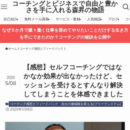
コーチングとビジネスで自由と豊か
さを手に入れる森昇の物語
自己紹介
無料メール講座
サービス・教材
人気物語
ブログ
コ
なぜ６か月で嫌々働く仕事を辞めてやりたいことだけする生き方
を手にできたのか？コーチングの秘訣を公開中
ホーム
コーチング感想とフィードバック
【感想】セルフコーチングではな
かなか効果が出なかったけど、セ
2025
5/08
ッションを受けるとすんなり解決
してしまうことを体感できました
コーチング感想とフィードバック
自分の価値観を変える(ブリーフシステム)
2025年5月8日