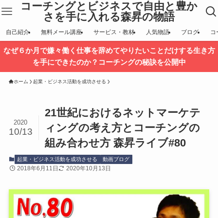
コーチングとビジネスで自由と豊か
さを手に入れる森昇の物語
自己紹介
無料メール講座
サービス・教材
人気物語
ブログ
コ
なぜ６か月で嫌々働く仕事を辞めてやりたいことだけする生き方
を手にできたのか？コーチングの秘訣を公開中
ホーム
起業・ビジネス活動を成功させる
21世紀におけるネットマーケテ
2020
ィングの考え方とコーチングの
10/13
組み合わせ方 森昇ライブ#80
起業・ビジネス活動を成功させる
動画ブログ
2018年6月11日
2020年10月13日