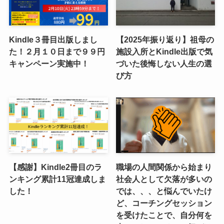
Kindle３冊目出版しまし
【2025年振り返り】祖母の
た！２月１０日まで９９円
施設入所とKindle出版で気
キャンペーン実施中！
づいた後悔しない人生の選
び方
【感謝】Kindle2冊目のラ
職場の人間関係から始まり
ンキング累計11冠達成しま
社会人として欠落が多いの
した！
では、、、と悩んでいたけ
ど、コーチングセッション
を受けたことで、自分何を