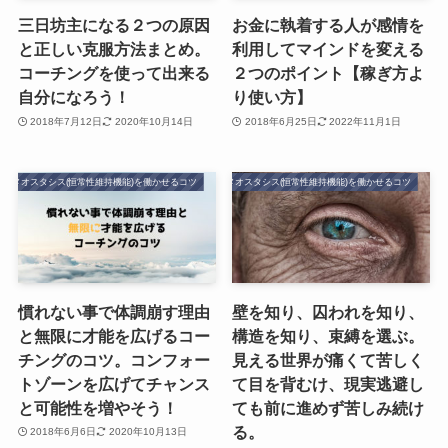
三日坊主になる２つの原因
お金に執着する人が感情を
と正しい克服方法まとめ。
利用してマインドを変える
コーチングを使って出来る
２つのポイント【稼ぎ方よ
自分になろう！
り使い方】
2018年7月12日
2020年10月14日
2018年6月25日
2022年11月1日
ホメオスタシス(恒常性維持機能)を働かせるコツ
ホメオスタシス(恒常性維持機能)を働かせるコツ
慣れない事で体調崩す理由
壁を知り、囚われを知り、
と無限に才能を広げるコー
構造を知り、束縛を選ぶ。
チングのコツ。コンフォー
見える世界が痛くて苦しく
トゾーンを広げてチャンス
て目を背むけ、現実逃避し
と可能性を増やそう！
ても前に進めず苦しみ続け
る。
2018年6月6日
2020年10月13日