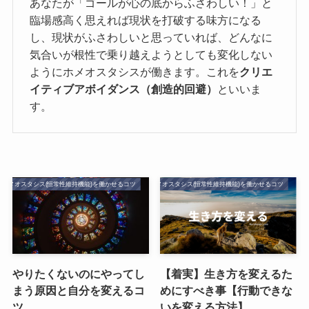
あなたが「ゴールが心の底からふさわしい！」と
臨場感高く思えれば現状を打破する味方になる
し、現状がふさわしいと思っていれば、どんなに
気合いが根性で乗り越えようとしても変化しない
ようにホメオスタシスが働きます。これを
クリエ
イティブアボイダンス（創造的回避）
といいま
す。
ホメオスタシス(恒常性維持機能)を働かせるコツ
ホメオスタシス(恒常性維持機能)を働かせるコツ
やりたくないのにやってし
【着実】生き方を変えるた
まう原因と自分を変えるコ
めにすべき事【行動できな
ツ
いを変える方法】