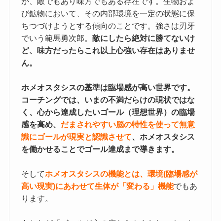
が、敵でもあり味方でもある存在です。生物およ
び鉱物において、その内部環境を一定の状態に保
ちつづけようとする傾向のことです。強さは刃牙
でいう範馬勇次郎。
敵にしたら絶対に勝てないけ
ど、味方だったらこれ以上心強い存在はありませ
ん。
ホメオスタシスの基準は臨場感が高い世界です。
コーチングでは、いまの不満だらけの現状ではな
く、心から達成したいゴール（理想世界）の臨場
感を高め、
だまされやすい脳の特性を使って無意
識にゴールが現実と認識させて
、ホメオスタシス
を働かせることでゴール達成まで導きます。
そして
ホメオスタシスの機能とは、環境(臨場感が
高い現実)にあわせて生体が「変わる」機能
でもあ
ります。