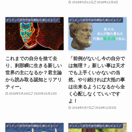
2018年5月11日
2018年12月4日
ホメオスタシス(恒常性維持機能)を働かせるコツ
ホメオスタシス(恒常性維持機能)を働かせるコツ
これまでの自分を捨て去
「前例がないし今の自分で
り、刹那瞬に生きる新しい
は無理？」新しい事は天才
世界の主になるか？君主論
でも上手くいかないの当
から読み取る認知とリアリ
然。やり続ければ大抵の事
ティー。
は出来るようになるから全
く心配しなくていいです
2018年5月10日
2020年10月13日
よ！
2018年5月7日
2018年12月3日
ホメオスタシス(恒常性維持機能)を働かせるコツ
ホメオスタシス(恒常性維持機能)を働かせるコツ