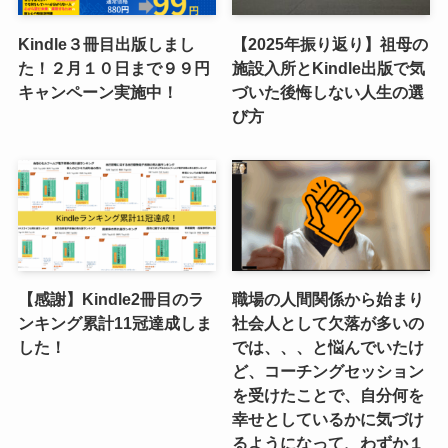
Kindle３冊目出版しまし
【2025年振り返り】祖母の
た！２月１０日まで９９円
施設入所とKindle出版で気
キャンペーン実施中！
づいた後悔しない人生の選
び方
【感謝】Kindle2冊目のラ
職場の人間関係から始まり
ンキング累計11冠達成しま
社会人として欠落が多いの
した！
では、、、と悩んでいたけ
ど、コーチングセッション
を受けたことで、自分何を
幸せとしているかに気づけ
るようになって、わずか１