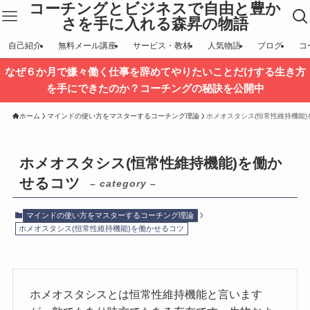
コーチングとビジネスで自由と豊か
さを手に入れる森昇の物語
自己紹介
無料メール講座
サービス・教材
人気物語
ブログ
コ
なぜ６か月で嫌々働く仕事を辞めてやりたいことだけする生き方
を手にできたのか？コーチングの秘訣を公開中
ホーム
マインドの使い方をマスターするコーチング理論
ホメオスタシス(恒常性維持機能
ホメオスタシス(恒常性維持機能)を働か
せるコツ
– category –
マインドの使い方をマスターするコーチング理論
ホメオスタシス(恒常性維持機能)を働かせるコツ
ホメオスタシスとは恒常性維持機能と言います