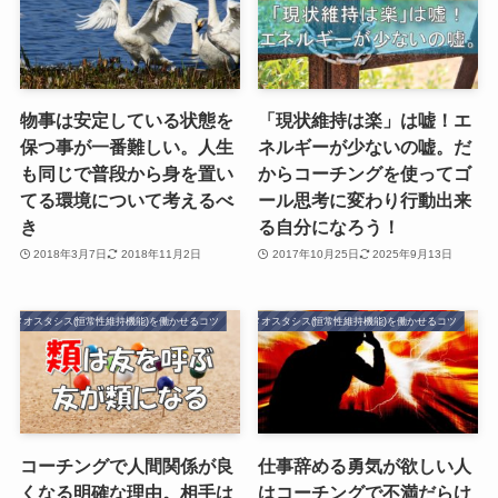
物事は安定している状態を
「現状維持は楽」は嘘！エ
保つ事が一番難しい。人生
ネルギーが少ないの嘘。だ
も同じで普段から身を置い
からコーチングを使ってゴ
てる環境について考えるべ
ール思考に変わり行動出来
き
る自分になろう！
2018年3月7日
2018年11月2日
2017年10月25日
2025年9月13日
ホメオスタシス(恒常性維持機能)を働かせるコツ
ホメオスタシス(恒常性維持機能)を働かせるコツ
コーチングで人間関係が良
仕事辞める勇気が欲しい人
くなる明確な理由。相手は
はコーチングで不満だらけ