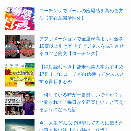
ゴ
コーチングでゴールの臨場感を高める方
リ
法【潜在意識活性化】
ー
アファメーションで金運が高まりお金を
10倍以上引き寄せてビジネスを成功させ
るコツと例文【コーチング】
【絶対読むべき】苫米地英人本おすすめ
17冊！プロコーチが自信持っておススメ
する書籍まとめ
「何している時が一番楽しいですか？」
と聞かれて「毎日が全部楽しい」と言え
るようになった話
今、人生どん底で絶望してる人に伝えた
い事と脱出法【辛い時は上り坂】