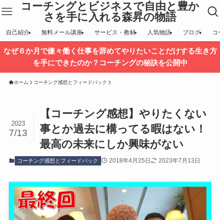
コーチングとビジネスで自由と豊か
さを手に入れる森昇の物語
自己紹介
無料メール講座
サービス・教材
人気物語
ブログ
コ
なぜ６か月で嫌々働く仕事を辞めてやりたいことだけする生き方
を手にできたのか？コーチングの秘訣を公開中
ホーム
コーチング感想とフィードバック
【コーチング感想】やりたくない
2023
事とか過去に構ってる暇はない！
7/13
最高の未来にしか興味がない
2018年4月25日
2023年7月13日
コーチング感想とフィードバック