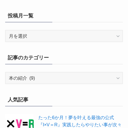
投稿月一覧
投
稿
月
一
記事のカテゴリー
覧
記
事
の
カ
人気記事
テ
ゴ
たった6か月！夢を叶える最強の公式
リ
『I×V＝R』実践したらやりたい事が次々
ー