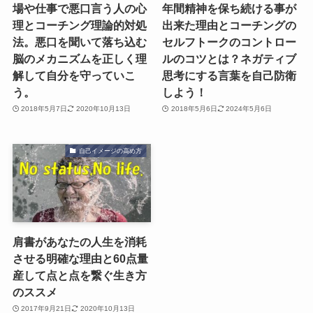
場や仕事で悪口言う人の心
年間精神を保ち続ける事が
理とコーチング理論的対処
出来た理由とコーチングの
法。悪口を聞いて落ち込む
セルフトークのコントロー
脳のメカニズムを正しく理
ルのコツとは？ネガティブ
解して自分を守っていこ
思考にする言葉を自己防衛
う。
しよう！
2018年5月7日
2020年10月13日
2018年5月6日
2024年5月6日
自己イメージの高め方
肩書があなたの人生を消耗
させる明確な理由と60点量
産して点と点を繋ぐ生き方
のススメ
2017年9月21日
2020年10月13日