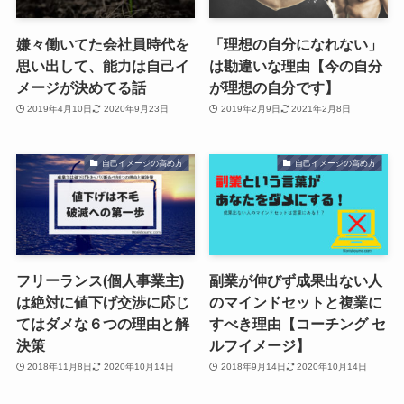
嫌々働いてた会社員時代を
「理想の自分になれない」
思い出して、能力は自己イ
は勘違いな理由【今の自分
メージが決めてる話
が理想の自分です】
2019年4月10日
2020年9月23日
2019年2月9日
2021年2月8日
自己イメージの高め方
自己イメージの高め方
フリーランス(個人事業主)
副業が伸びず成果出ない人
は絶対に値下げ交渉に応じ
のマインドセットと複業に
てはダメな６つの理由と解
すべき理由【コーチング セ
決策
ルフイメージ】
2018年11月8日
2020年10月14日
2018年9月14日
2020年10月14日