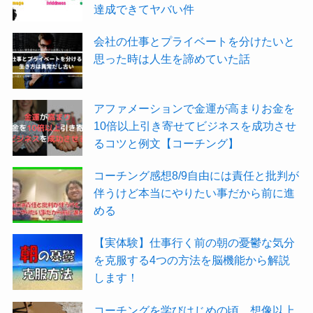
達成できてヤバい件
会社の仕事とプライベートを分けたいと
思った時は人生を諦めていた話
アファメーションで金運が高まりお金を
10倍以上引き寄せてビジネスを成功させ
るコツと例文【コーチング】
コーチング感想8/9自由には責任と批判が
伴うけど本当にやりたい事だから前に進
める
【実体験】仕事行く前の朝の憂鬱な気分
を克服する4つの方法を脳機能から解説
します！
コーチングを学びはじめの頃、想像以上