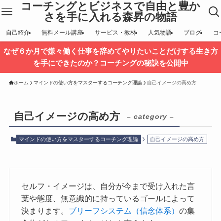
コーチングとビジネスで自由と豊か
さを手に入れる森昇の物語
自己紹介
無料メール講座
サービス・教材
人気物語
ブログ
コ
なぜ６か月で嫌々働く仕事を辞めてやりたいことだけする生き方
を手にできたのか？コーチングの秘訣を公開中
ホーム
マインドの使い方をマスターするコーチング理論
自己イメージの高め方
自己イメージの高め方
– category –
マインドの使い方をマスターするコーチング理論
自己イメージの高め方
セルフ・イメージは、自分が今まで受け入れた言
葉や態度、無意識的に持っているゴールによって
決まります。
ブリーフシステム（信念体系）
の集