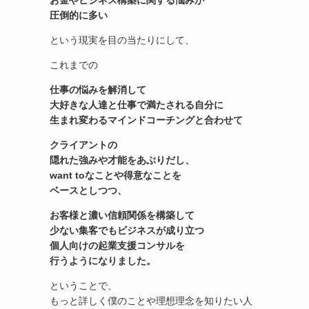
お金やビジネス構築に関する悩みが
圧倒的に多い
という現実を目の当たりにして、
これまでの
仕事の悩みを解消して
大好きな人達と仕事で満たされる自分に
生まれ変わる
マインドコーチングと合わせて
クライアントの
隠れた強みや才能をあぶりだし、
want toなことや得意なことを
ベースとしつつ、
お客様と濃い信頼関係を構築して
少ない集客でもビジネスが成り立つ
個人向けの起業支援コンサル
を
行うようになりました。
ということで、
もっと詳しく僕のことや理想理念を知りたい人