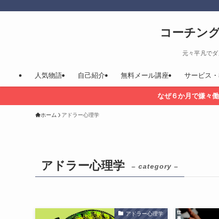
コーチン
元々平凡でダ
人気物語
自己紹介
無料メール講座
サービス・
なぜ６か月で嫌々働
ホーム
アドラー心理学
アドラー心理学
– category –
アドラー心理学