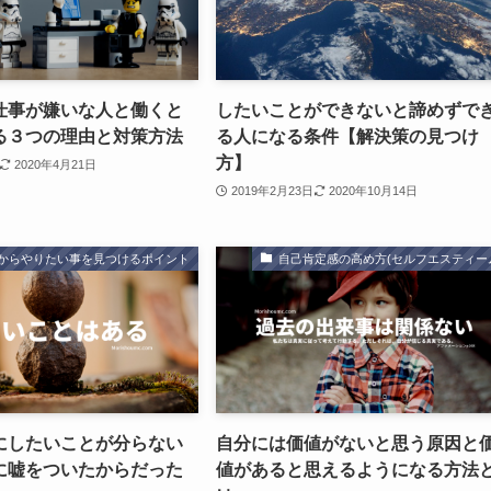
仕事が嫌いな人と働くと
したいことができないと諦めずで
る３つの理由と対策方法
る人になる条件【解決策の見つけ
方】
2020年4月21日
2019年2月23日
2020年10月14日
からやりたい事を見つけるポイント
自己肯定感の高め方(セルフエスティー
にしたいことが分らない
自分には価値がないと思う原因と
に嘘をついたからだった
値があると思えるようになる方法