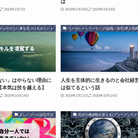
は
2024年2月7日
2019年2月20日
2020年4月19日
からやりたい事を見つけるポイント
コーポレートコーチング(組織・経営)導入実
ない」はやらない理由に
人生を主体的に生きるのと会社経
【本気は技を越える】
は似てるという話
2020年10月14日
2019年2月17日
2020年10月14日
正しいゴール設定方法
自分の価値観を変える(ブリーフシステ