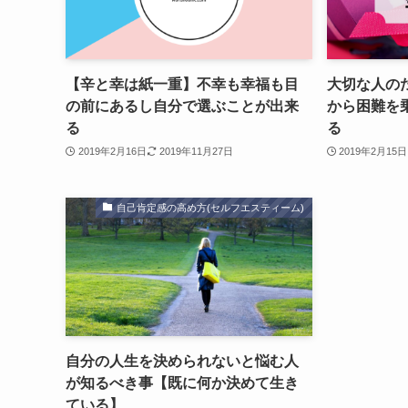
【辛と幸は紙一重】不幸も幸福も目
大切な人の
の前にあるし自分で選ぶことが出来
から困難を
る
る
2019年2月16日
2019年11月27日
2019年2月15日
自己肯定感の高め方(セルフエスティーム)
自分の人生を決められないと悩む人
が知るべき事【既に何か決めて生き
ている】