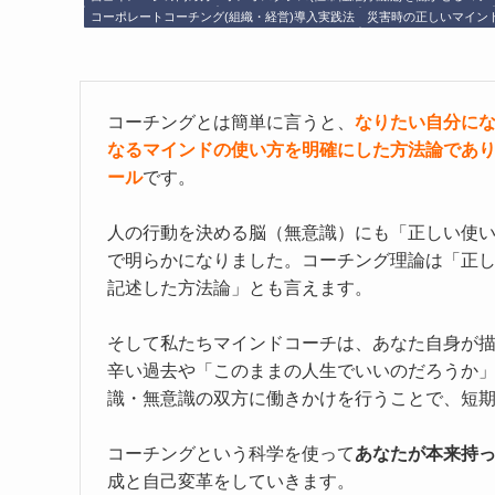
コーポレートコーチング(組織・経営)導入実践法
災害時の正しいマイン
コーチングとは簡単に言うと、
なりたい自分に
なるマインドの使い方を明確にした方法論であ
ール
です。
人の行動を決める脳（無意識）にも「正しい使
で明らかになりました。コーチング理論は「正
記述した方法論」とも言えます。
そして私たちマインドコーチは、あなた自身が
辛い過去や「このままの人生でいいのだろうか
識・無意識の双方に働きかけを行うことで、短
コーチングという科学を使って
あなたが本来持
成と自己変革をしていきます。