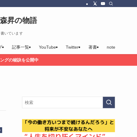
森昇の物語
を書いています
プ
記事一覧
YouTube
Twitter
著書
note
ングの秘訣を公開中
)