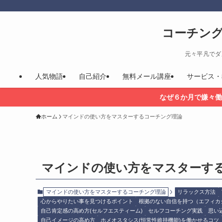
コーチン
元々平凡でダ
人気物語
自己紹介
無料メール講座
サービス・
なぜ６か月で嫌々働
ホーム
マインドの使い方をマスターするコーチング理論
マインドの使い方をマスターす
マインドの使い方をマスターするコーチング理論
リラックス方法
心からやりたい事を見つけるポイント
根拠のない自信を持つ（エフィカ
自己肯定感の高め方(セルフエスティーム)
セルフコーチング実践
思い
自己イメージの高め方
ホメオスタシス(恒常性維持機能)を働かせるコツ