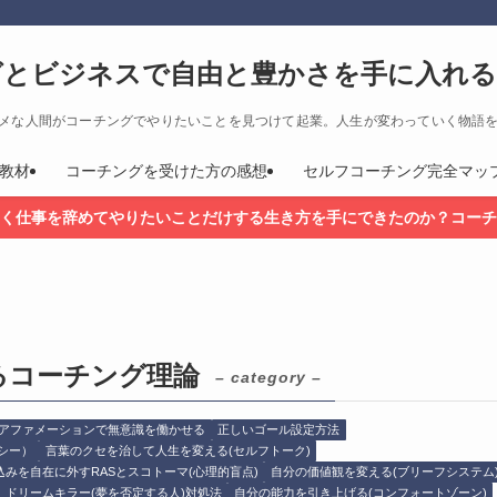
グとビジネスで自由と豊かさを手に入れる
メな人間がコーチングでやりたいことを見つけて起業。人生が変わっていく物語
教材
コーチングを受けた方の感想
セルフコーチング完全マッ
く仕事を辞めてやりたいことだけする生き方を手にできたのか？コーチ
るコーチング理論
– category –
アファメーションで無意識を働かせる
正しいゴール設定方法
シー）
言葉のクセを治して人生を変える(セルフトーク)
込みを自在に外すRASとスコトーマ(心理的盲点)
自分の価値観を変える(ブリーフシステム
ドリームキラー(夢を否定する人)対処法
自分の能力を引き上げる(コンフォートゾーン)