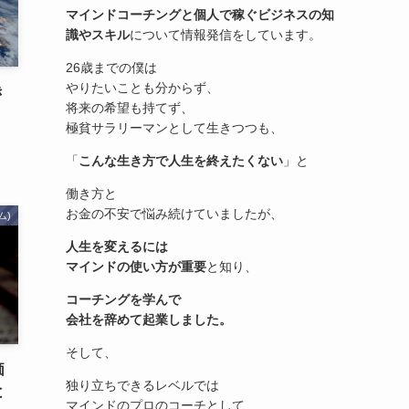
マインドコーチングと個人で稼ぐビジネスの知
識やスキル
について情報発信をしています。
26歳までの僕は
やりたいことも分からず、
き
将来の希望も持てず、
極貧サラリーマンとして生きつつも、
「
こんな生き方で人生を終えたくない
」と
働き方と
お金の不安で悩み続けていましたが、
ム)
人生を変えるには
マインドの使い方が重要
と知り、
コーチングを学んで
会社を辞めて起業しました。
そして、
価
独り立ちできるレベルでは
と
マインドのプロのコーチとして