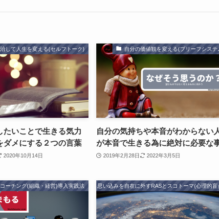
治して人生を変える(セルフトーク)
自分の価値観を変える(ブリーフシステ
したいことで生きる気力
自分の気持ちや本音がわからない
をダメにする２つの言葉
が本音で生きる為に絶対に必要な
2020年10月14日
2019年2月28日
2022年3月5日
コーチング(組織・経営)導入実践法
思い込みを自在に外すRASとスコトーマ(心理的盲