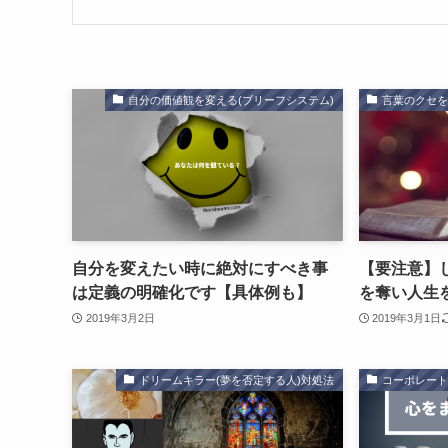
自分の価値観を変える(ブリーフシステム)
言葉のクセを
自分を変えたい時に絶対にすべき事
【要注意】
は定義の明確化です【具体例も】
を奪い人生
2019年3月2日
2019年3月1日
ドリームキラー(夢を否定する人)対処法
コーポレート