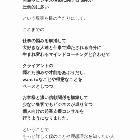
お金やビジネス構築に関する悩みが
圧倒的に多い
という現実を目の当たりにして、
これまでの
仕事の悩みを解消して
大好きな人達と仕事で満たされる自分に
生まれ変わる
マインドコーチングと合わせて
クライアントの
隠れた強みや才能をあぶりだし、
want toなことや得意なことを
ベースとしつつ、
お客様と濃い信頼関係を構築して
少ない集客でもビジネスが成り立つ
個人向けの起業支援コンサル
を
行うようになりました。
ということで、
もっと詳しく僕のことや理想理念を知りたい人