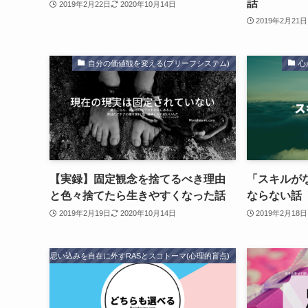
話
2019年2月22日
2020年10月14日
2019年2月21日
自分の価値観を変える(ブリーフシステム)
心
【実録】固定観念を捨てるべき理由
「スキルが
と色々捨てたら生きやすくなった話
ならない話
2019年2月19日
2020年10月14日
2019年2月18日
思い込みを自在に外すRASとスコトーマ(心理的盲点)