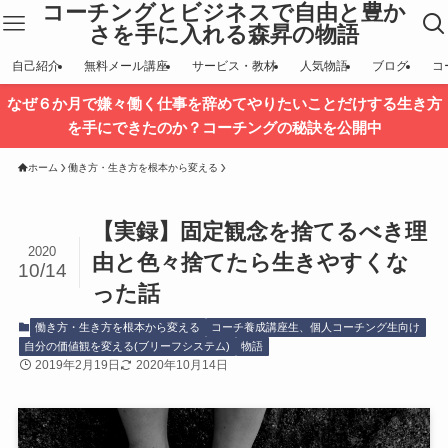
コーチングとビジネスで自由と豊か
さを手に入れる森昇の物語
自己紹介
無料メール講座
サービス・教材
人気物語
ブログ
コ
なぜ６か月で嫌々働く仕事を辞めてやりたいことだけする生き方
を手にできたのか？コーチングの秘訣を公開中
ホーム
働き方・生き方を根本から変える
【実録】固定観念を捨てるべき理
2020
由と色々捨てたら生きやすくな
10/14
った話
働き方・生き方を根本から変える
コーチ養成講座生、個人コーチング生向け
自分の価値観を変える(ブリーフシステム)
物語
2019年2月19日
2020年10月14日