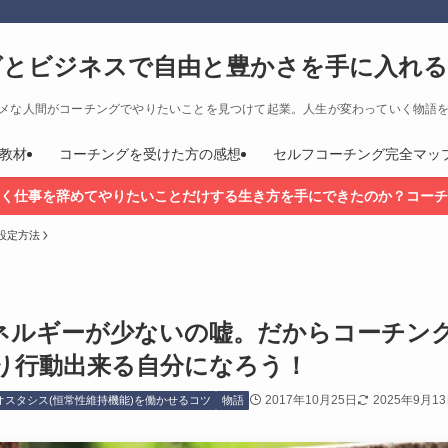
グとビジネスで自由と豊かさを手に入れる
メな人間がコーチングでやりたいことを見つけて起業。人生が変わっていく物語
教材
コーチングを受けた方の感想
セルフコーチング完全マッ
く仕事を辞めてやりたいことだけする生き方を手にできたのか？コーチ
設定方法
ネルギーが少ないの嘘。だからコーチン
り行動出来る自分になろう！
2017年10月25日
2025年9月1
オスタシス(恒常性維持機能)を働かせるコツ
物語