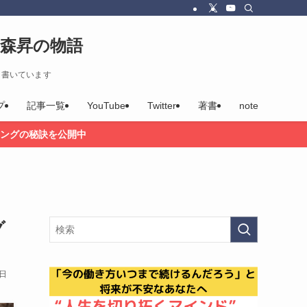
森昇の物語
を書いています
プ
記事一覧
YouTube
Twitter
著書
note
ングの秘訣を公開中
グ
3日