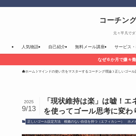
コーチン
元々平凡でダ
人気物語
自己紹介
無料メール講座
サービス・
なぜ６か月で嫌々働
ホーム
マインドの使い方をマスターするコーチング理論
正しいゴール
「現状維持は楽」は嘘！エ
2025
9/13
を使ってゴール思考に変わ
正しいゴール設定方法
根拠のない自信を持つ（エフィカシー）
ホメ