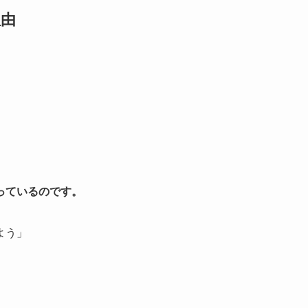
理由
。
っているのです。
よう」
。