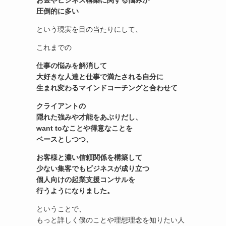
お金やビジネス構築に関する悩みが
圧倒的に多い
という現実を目の当たりにして、
これまでの
仕事の悩みを解消して
大好きな人達と仕事で満たされる自分に
生まれ変わる
マインドコーチングと合わせて
クライアントの
隠れた強みや才能をあぶりだし、
want toなことや得意なことを
ベースとしつつ、
お客様と濃い信頼関係を構築して
少ない集客でもビジネスが成り立つ
個人向けの起業支援コンサル
を
行うようになりました。
ということで、
もっと詳しく僕のことや理想理念を知りたい人