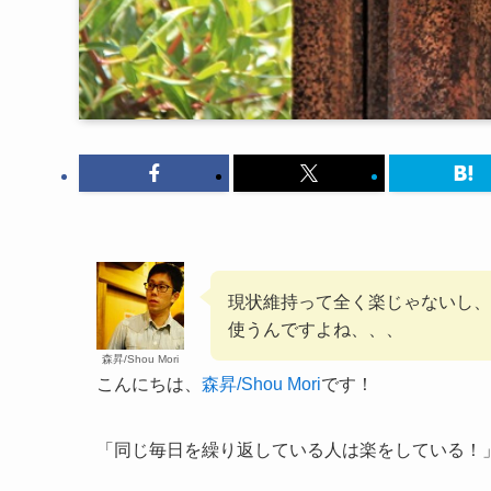
現状維持って全く楽じゃないし、
使うんですよね、、、
森昇/Shou Mori
こんにちは、
森昇/Shou Mori
です！
「同じ毎日を繰り返している人は楽をしている！