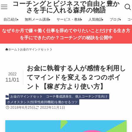
コーチングとビジネスで自由と豊か
さを手に入れる森昇の物語
自己紹介
無料メール講座
サービス・教材
人気物語
ブログ
コ
なぜ６か月で嫌々働く仕事を辞めてやりたいことだけする生き方
を手にできたのか？コーチングの秘訣を公開中
ホーム
お金のマインドセット
お金に執着する人が感情を利用し
2022
てマインドを変える２つのポイ
11/01
ント【稼ぎ方より使い方】
お金のマインドセット
コーチ養成講座生、個人コーチング生向け
ホメオスタシス(恒常性維持機能)を働かせるコツ
2018年6月25日
2022年11月1日