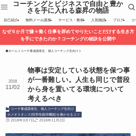
コーチングとビジネスで自由と豊か
さを手に入れる森昇の物語
自己紹介
無料メール講座
サービス・教材
人気物語
ブログ
コ
なぜ６か月で嫌々働く仕事を辞めてやりたいことだけする生き方
を手にできたのか？コーチングの秘訣を公開中
ホーム
コーチ養成講座生、個人コーチング生向け
物事は安定している状態を保つ事
が一番難しい。人生も同じで普段
2018
11/02
から身を置いてる環境について
考えるべき
コーチ養成講座生、個人コーチング生向け
ホメオスタシス(恒常性維持機能)を働かせるコツ
2018年3月7日
2018年11月2日