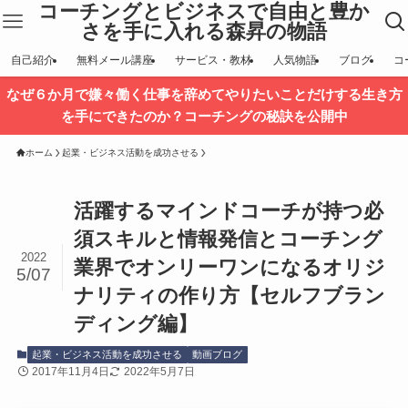
コーチングとビジネスで自由と豊か
さを手に入れる森昇の物語
自己紹介
無料メール講座
サービス・教材
人気物語
ブログ
コ
なぜ６か月で嫌々働く仕事を辞めてやりたいことだけする生き方
を手にできたのか？コーチングの秘訣を公開中
ホーム
起業・ビジネス活動を成功させる
活躍するマインドコーチが持つ必
須スキルと情報発信とコーチング
2022
業界でオンリーワンになるオリジ
5/07
ナリティの作り方【セルフブラン
ディング編】
起業・ビジネス活動を成功させる
動画ブログ
2017年11月4日
2022年5月7日