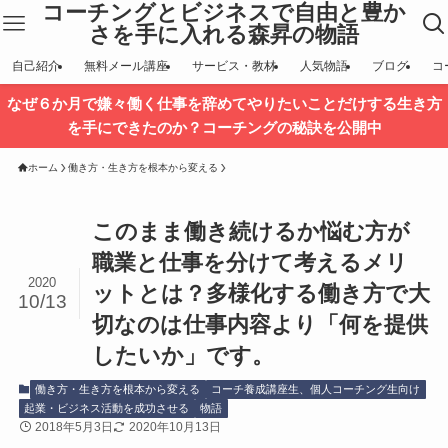
コーチングとビジネスで自由と豊か
さを手に入れる森昇の物語
自己紹介
無料メール講座
サービス・教材
人気物語
ブログ
コ
なぜ６か月で嫌々働く仕事を辞めてやりたいことだけする生き方
を手にできたのか？コーチングの秘訣を公開中
ホーム
働き方・生き方を根本から変える
このまま働き続けるか悩む方が
職業と仕事を分けて考えるメリ
2020
ットとは？多様化する働き方で大
10/13
切なのは仕事内容より「何を提供
したいか」です。
働き方・生き方を根本から変える
コーチ養成講座生、個人コーチング生向け
起業・ビジネス活動を成功させる
物語
2018年5月3日
2020年10月13日