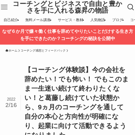
コーチングとビジネスで自由と豊か
さを手に入れる森昇の物語
自己紹介
無料メール講座
サービス・教材
人気物語
ブログ
コ
なぜ６か月で嫌々働く仕事を辞めてやりたいことだけする生き方
を手にできたのか？コーチングの秘訣を公開中
ホーム
コーチング感想とフィードバック
【コーチング体験談】今の会社を
辞めたい！でも怖い！ でもこのま
ま一生迷い続けて終わりたくな
い！と葛藤し続けていた状態か
2022
2/16
ら、9ヵ月のコーチングを通して
自分の本心と方向性が明確にな
り、起業に向けて活動できるよう