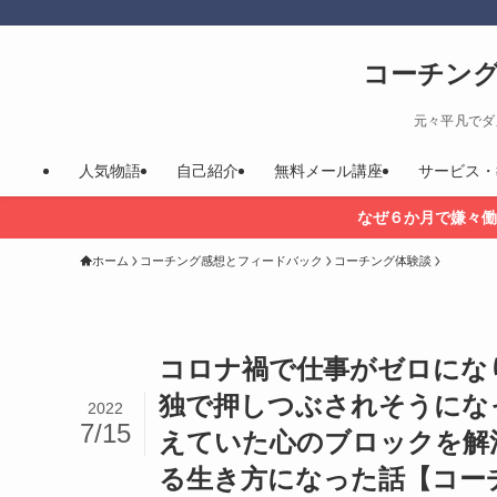
コーチン
元々平凡でダ
人気物語
自己紹介
無料メール講座
サービス・
なぜ６か月で嫌々働
ホーム
コーチング感想とフィードバック
コーチング体験談
コロナ禍で仕事がゼロにな
独で押しつぶされそうにな
2022
7/15
えていた心のブロックを解
る生き方になった話【コー