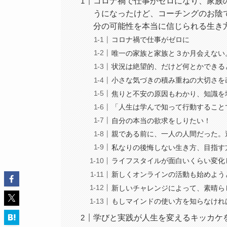
コロナ禍で仕事がゼロになり、家族
うになったけど、コーチングのお陰
分の可能性を本当に信じられる生き
コロナ禍で仕事がゼロに
唯一の家族と家族と３か月会えない
状況は絶望的、だけど何とかできる
小さな気づきの積み重ねの大切さを
焦りと不安の原因もわかり、知識を
「人生は学んで知って行動すること
自分の本当の欲求をしりたい！
親である前に、一人の人間だった。
私なりの後悔しない生き方、目指す
ライフスタイルが面白いくらい変化
新しくオンラインの活動も始めよう
新しいチャレンジによって、素晴ら
もしマインドの使い方を知らなけれ
学びと実践が人生を変えるキッカケ