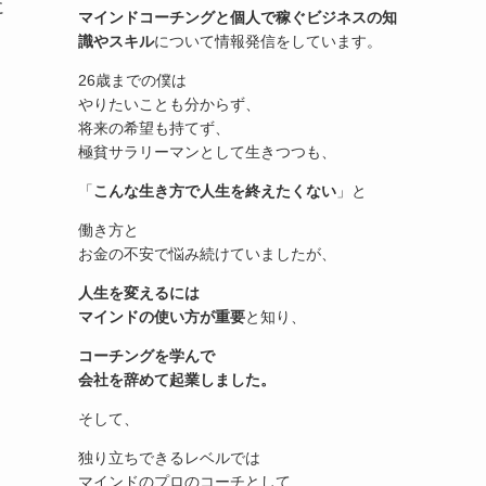
に
マインドコーチングと個人で稼ぐビジネスの知
識やスキル
について情報発信をしています。
26歳までの僕は
やりたいことも分からず、
将来の希望も持てず、
極貧サラリーマンとして生きつつも、
「
こんな生き方で人生を終えたくない
」と
働き方と
お金の不安で悩み続けていましたが、
人生を変えるには
マインドの使い方が重要
と知り、
コーチングを学んで
会社を辞めて起業しました。
そして、
独り立ちできるレベルでは
マインドのプロのコーチとして