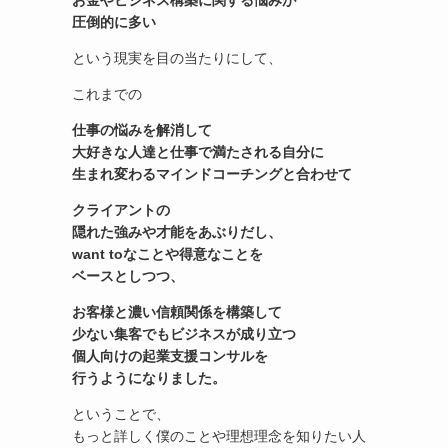
お金やビジネス構築に関する悩みが
圧倒的に多い
という現実を目の当たりにして、
これまでの
仕事の悩みを解消して
大好きな人達と仕事で満たされる自分に
生まれ変わる
マインドコーチングと合わせて
クライアントの
隠れた強みや才能をあぶりだし、
want toなことや得意なことを
ベースとしつつ、
お客様と濃い信頼関係を構築して
少ない集客でもビジネスが成り立つ
個人向けの起業支援コンサル
を
行うようになりました。
ということで、
もっと詳しく僕のことや理想理念を知りたい人