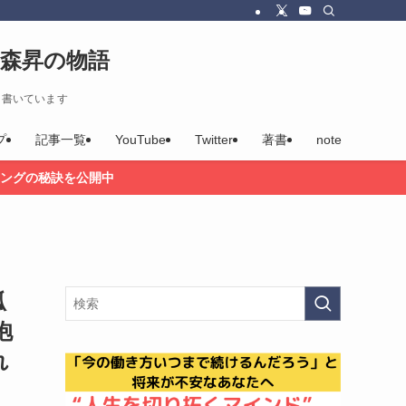
森昇の物語
を書いています
プ
記事一覧
YouTube
Twitter
著書
note
ングの秘訣を公開中
孤
抱
れ