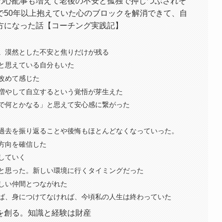
の心配事も増えて老後の不安と孤独で押しつぶされそ
で50年以上抱えていた心のブロックを解消できて、自
方になった話【コーチング実践記】
。漠然とした不安と焦りだけが残る
と思えている自分もいた
改めて感じた
増やして自立するという覚悟が芽生えた
で何とかなる」と思えて安心感に繋がった
過去を振り返ることや後悔もほとんどなくなっていった。
方向を確信した
していく
と思った。新しい環境に行くタイミングだった
しい仲間とつながれた
ば、身につけてなければ、今頃私の人生は終わっていた
を創る。知識と経験は財産