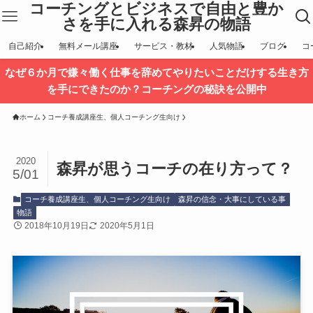
コーチングとビジネスで自由と豊か
さを手に入れる森昇の物語
自己紹介
無料メール講座
サービス・教材
人気物語
ブログ
コ
なぜ６か月で嫌々働く仕事を辞めてやりたいことだけする生き方
を手にできたのか？コーチングの秘訣を公開中
ホーム
コーチ養成講座生、個人コーチング生向け
2020
森昇が思うコーチの在り方って？
5/01
コーチ養成講座生、個人コーチング生向け
森昇の信念・大事にしている事
物語
2018年10月19日
2020年5月1日