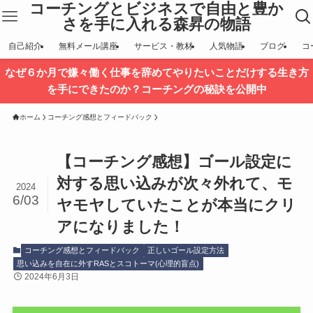
コーチングとビジネスで自由と豊か
さを手に入れる森昇の物語
自己紹介
無料メール講座
サービス・教材
人気物語
ブログ
コ
なぜ６か月で嫌々働く仕事を辞めてやりたいことだけする生き方
を手にできたのか？コーチングの秘訣を公開中
ホーム
コーチング感想とフィードバック
【コーチング感想】ゴール設定に
対する思い込みが次々外れて、モ
2024
6/03
ヤモヤしていたことが本当にクリ
アになりました！
コーチング感想とフィードバック
正しいゴール設定方法
思い込みを自在に外すRASとスコトーマ(心理的盲点)
2024年6月3日