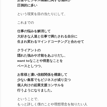
お金やビジネス構築に関する悩みが
圧倒的に多い
という現実を目の当たりにして、
これまでの
仕事の悩みを解消して
大好きな人達と仕事で満たされる自分に
生まれ変わる
マインドコーチングと合わせて
クライアントの
隠れた強みや才能をあぶりだし、
want toなことや得意なことを
ベースとしつつ、
お客様と濃い信頼関係を構築して
少ない集客でもビジネスが成り立つ
個人向けの起業支援コンサル
を
行うようになりました。
ということで、
もっと詳しく僕のことや理想理念を知りたい人