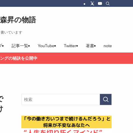
森昇の物語
を書いています
プ
記事一覧
YouTube
Twitter
著書
note
ングの秘訣を公開中
で
け