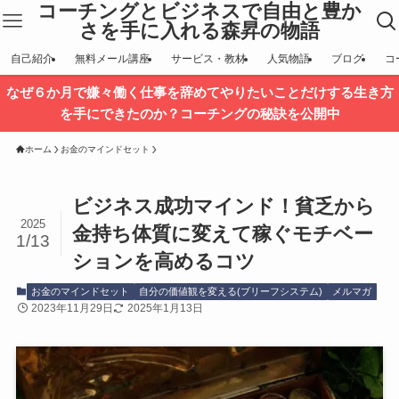
コーチングとビジネスで自由と豊か
さを手に入れる森昇の物語
自己紹介
無料メール講座
サービス・教材
人気物語
ブログ
コ
なぜ６か月で嫌々働く仕事を辞めてやりたいことだけする生き方
を手にできたのか？コーチングの秘訣を公開中
ホーム
お金のマインドセット
ビジネス成功マインド！貧乏から
2025
金持ち体質に変えて稼ぐモチベー
1/13
ションを高めるコツ
お金のマインドセット
自分の価値観を変える(ブリーフシステム)
メルマガ
2023年11月29日
2025年1月13日