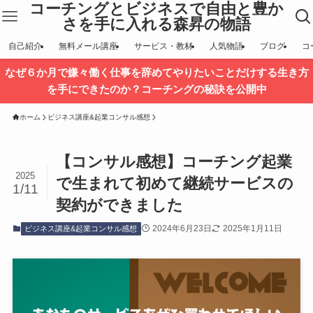
コーチングとビジネスで自由と豊か
さを手に入れる森昇の物語
自己紹介
無料メール講座
サービス・教材
人気物語
ブログ
コ
なぜ６か月で嫌々働く仕事を辞めてやりたいことだけする生き方
を手にできたのか？コーチングの秘訣を公開中
ホーム
ビジネス講座&起業コンサル感想
【コンサル感想】コーチング起業
2025
で生まれて初めて継続サービスの
1/11
契約ができました
2024年6月23日
2025年1月11日
ビジネス講座&起業コンサル感想