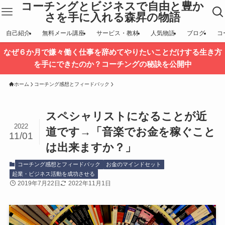
コーチングとビジネスで自由と豊か
さを手に入れる森昇の物語
自己紹介
無料メール講座
サービス・教材
人気物語
ブログ
コ
なぜ６か月で嫌々働く仕事を辞めてやりたいことだけする生き方
を手にできたのか？コーチングの秘訣を公開中
ホーム
コーチング感想とフィードバック
スペシャリストになることが近
2022
道です→「音楽でお金を稼ぐこと
11/01
は出来ますか？」
コーチング感想とフィードバック
お金のマインドセット
起業・ビジネス活動を成功させる
2019年7月22日
2022年11月1日