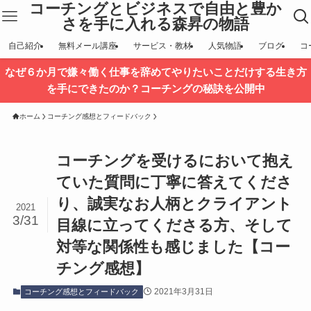
コーチングとビジネスで自由と豊か
さを手に入れる森昇の物語
自己紹介
無料メール講座
サービス・教材
人気物語
ブログ
コ
なぜ６か月で嫌々働く仕事を辞めてやりたいことだけする生き方
を手にできたのか？コーチングの秘訣を公開中
ホーム
コーチング感想とフィードバック
コーチングを受けるにおいて抱え
ていた質問に丁寧に答えてくださ
り、誠実なお人柄とクライアント
2021
3/31
目線に立ってくださる方、そして
対等な関係性も感じました【コー
チング感想】
2021年3月31日
コーチング感想とフィードバック